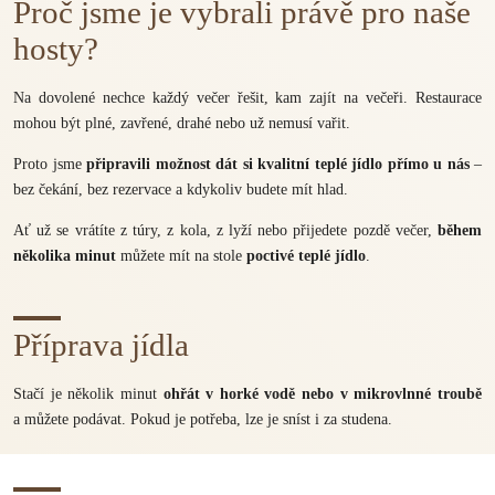
Proč jsme je vybrali právě pro naše
hosty?
Na dovolené nechce každý večer řešit, kam zajít na večeři. Restaurace
mohou být plné, zavřené, drahé nebo už nemusí vařit.
Proto jsme
připravili možnost dát si kvalitní teplé jídlo přímo u nás
–
bez čekání, bez rezervace a kdykoliv budete mít hlad.
Ať už se vrátíte z túry, z kola, z lyží nebo přijedete pozdě večer,
během
několika minut
můžete mít na stole
poctivé teplé jídlo
.
Příprava jídla
Stačí je několik minut
ohřát v horké vodě nebo v mikrovlnné troubě
a můžete podávat. Pokud je potřeba, lze je sníst i za studena.