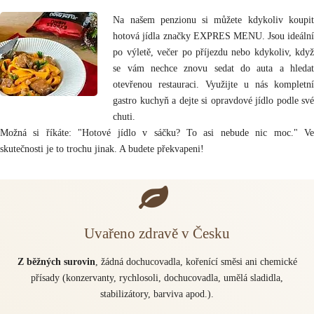
Na našem penzionu si můžete kdykoliv koupit
hotová jídla značky EXPRES MENU. Jsou ideální
po výletě, večer po příjezdu nebo kdykoliv, když
se vám nechce znovu sedat do auta a hledat
otevřenou restauraci. Využijte u nás kompletní
gastro kuchyň a dejte si opravdové jídlo podle své
chuti.
Možná si říkáte: "Hotové jídlo v sáčku? To asi nebude nic moc." Ve
skutečnosti je to trochu jinak. A budete překvapeni!
Uvařeno zdravě v Česku
Z běžných surovin
, žádná dochucovadla, kořenící směsi ani chemické
přísady (konzervanty, rychlosoli, dochucovadla, umělá sladidla,
stabilizátory, barviva apod.).