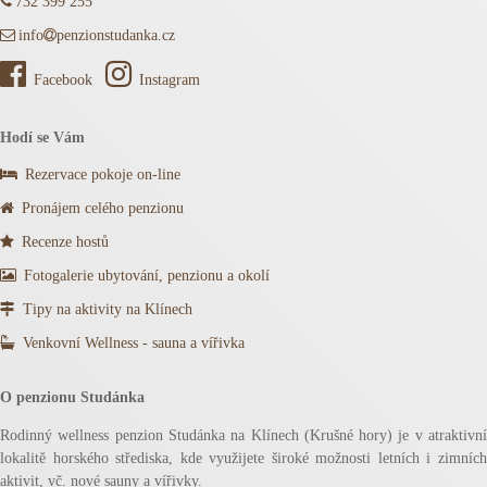
732 399 255
info
penzionstudanka.cz
Facebook
Instagram
Hodí se Vám
Rezervace pokoje on-line
Pronájem celého penzionu
Recenze hostů
Fotogalerie ubytování, penzionu a okolí
Tipy na aktivity na Klínech
Venkovní Wellness - sauna a vířivka
O penzionu Studánka
Rodinný wellness penzion Studánka na Klínech (Krušné hory) je v atraktivní
lokalitě horského střediska, kde využijete široké možnosti letních i zimních
aktivit, vč. nové sauny a vířivky.