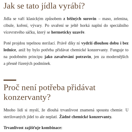
Jak se tato jídla vyrábí?
Jídla se vaří klasickým způsobem
z běžných surovin
– maso, zelenina,
cibule, koření, vývary. Po uvaření se ještě horká naplní do speciálního
vícevrstvého sáčku, který se
hermeticky uzavře
.
Poté projdou tepelnou sterilací. Právě díky ní
vydrží dlouhou dobu i bez
lednice
, aniž by bylo potřeba přidávat chemické konzervanty. Funguje to
na podobném principu
jako zavařování potravin
, jen za modernějších
a přesně řízených podmínek.
Proč není potřeba přidávat
konzervanty?
Mnoho lidí si myslí, že dlouhá trvanlivost znamená spoustu chemie. U
sterilovaných jídel to ale neplatí.
Žádné chemické konzervanty.
Trvanlivost zajišťuje kombinace: