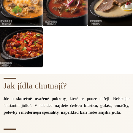
Jak jídla chutnají?
Jde o
skutečně uvařené pokrmy
, které se pouze ohřejí. Nečekejte
"instantní jídlo". V nabídce
najdete českou klasiku, guláše, omáčky,
polévky i modernější speciality, například kari nebo asijská jídla
.