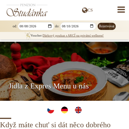
CS
» DEUTSCH
» ENGLISH
» SLOVENSKY
od:
do:
» POLSKI
Voucher:
Dárkový poukaz s AKCÍ na privátní wellness!
Jídla z Expres Menu u nás
Když máte chuť si dát něco dobrého