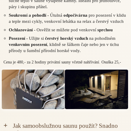
suché teplo v sauně vytápěné kamny. Ideální pro jednotlivce,
páry i skupinu přátel.
Soukromí a pohodlí -
Útulná
odpočívárna
pro posezení v klidu
a teple mezi cykly, venkovní lehátka na relax a čerstvý vzduch
Ochlazování -
Osvěžit se můžete pod venkovní
sprchou
Posezení -
Užijte si
čerstvý horský vzduch
na pohodlném
venkovním posezení
, klidně se šálkem čaje nebo jen v tichu
přírody u šumění přírodní horské vody.
Cena je 480,- za 2 hodiny privátní sauny včetně nahřívání. Osuška 25,-
Jak samoobslužnou saunu použít? Snadno