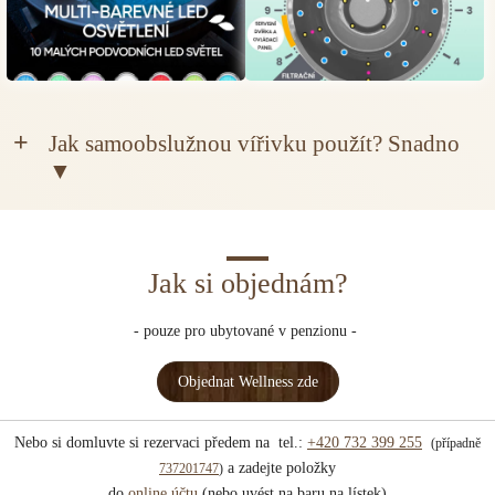
Jak samoobslužnou vířivku použít? Snadno
▼
Jak si objednám?
- pouze pro ubytované v penzionu -
Objednat Wellness zde
Nebo si domluvte si rezervaci předem na tel.:
+420 732 399 255
(případně
a zadejte položky
737201747
)
do
online účtu
(nebo uvést na baru na lístek)