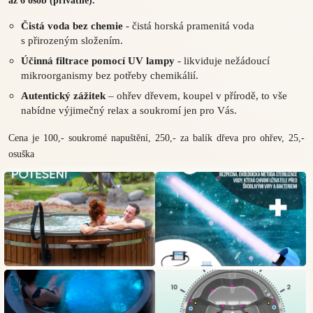
až 6 osob (privátně).
Čistá voda bez chemie
- čistá horská pramenitá voda
s přirozeným složením.
Účinná filtrace pomocí UV lampy
- likviduje nežádoucí
mikroorganismy bez potřeby chemikálií.
Autentický zážitek
– ohřev dřevem, koupel v přírodě, to vše
nabídne výjimečný relax a soukromí jen pro Vás.
Cena je 100,- soukromé napuštění, 250,- za balík dřeva pro ohřev, 25,-
osuška