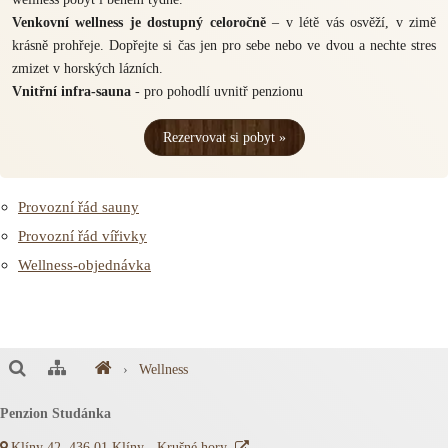
Venkovní wellness je dostupný celoročně
– v létě vás osvěží, v zimě
krásně prohřeje. Dopřejte si čas jen pro sebe nebo ve dvou a nechte stres
zmizet v horských lázních.
Vnitřní infra-sauna
- pro pohodlí uvnitř penzionu
Rezervovat si pobyt »
Provozní řád sauny
Provozní řád vířivky
Wellness-objednávka
›
Wellness
Penzion Studánka
Klíny 42, 436 01 Klíny - Krušné hory