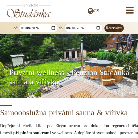
CS
» DEUTSCH
» ENGLISH
» SLOVENSKY
od:
do:
» POLSKI
Privátní wellness - Penzion Studánka -
sauna a vířivka
Samoobslužná privátní sauna & vířivka
Dopřejte si chvíle klidu pod širým nebem pro dokonalou regeneraci těla
i mysli
při plném soukromí
ve wellness. A doplňte si svou pohodu posezení