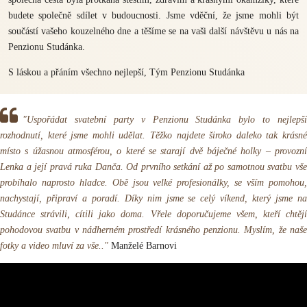
budete společně sdílet v budoucnosti. Jsme vděční, že jsme mohli být
součástí vašeho kouzelného dne a těšíme se na vaši další návštěvu u nás na
Penzionu Studánka.
S láskou a přáním všechno nejlepší, Tým Penzionu Studánka
"Uspořádat svatební party v Penzionu Studánka bylo to nejlepší
rozhodnutí, které jsme mohli udělat. Těžko najdete široko daleko tak krásné
místo s úžasnou atmosférou, o které se starají dvě báječné holky – provozní
Lenka a její pravá ruka Danča. Od prvního setkání až po samotnou svatbu vše
probíhalo naprosto hladce. Obě jsou velké profesionálky, se vším pomohou,
nachystají, připraví a poradí. Díky nim jsme se celý víkend, který jsme na
Studánce strávili, cítili jako doma. Vřele doporučujeme všem, kteří chtějí
pohodovou svatbu v nádherném prostředí krásného penzionu. Myslím, že naše
fotky a video mluví za vše.."
Manželé Barnovi