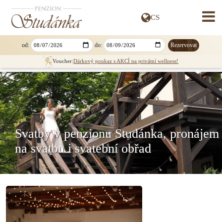
CS
» DEUTSCH
» ENGLISH
» SLOVENSKY
od:
do:
» POLSKI
Voucher:
Dárkový poukaz s AKCÍ na privátní wellness!
Svatby v penzionu Studánka, pronájem
na svatbu i svatební obřad