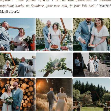
doporučit. Ještě jednou bychom s Barčou rádi poděkovali za možnost
uspořádat svatbu na Studánce, jsme moc rádi, že jsme Vás našli."
Manželé
Matěj a Barča