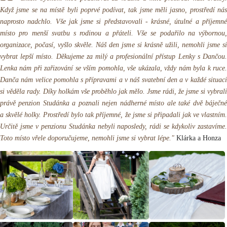
Když jsme se na místě byli poprvé podívat, tak jsme měli jasno, prostředí nás
naprosto nadchlo. Vše jak jsme si představovali - krásné, útulné a příjemné
místo pro menší svatbu s rodinou a přáteli. Vše se podařilo na výbornou,
organizace, počasí, vyšlo skvěle. Náš den jsme si krásně užili, nemohli jsme si
vybrat lepší místo. Děkujeme za milý a profesionální přístup Lenky s Dančou.
Lenka nám při zařizování se vším pomohla, vše ukázala, vždy nám byla k ruce.
Danča nám velice pomohla s přípravami a v náš svatební den a v každé situaci
si věděla rady. Díky holkám vše proběhlo jak mělo. Jsme rádi, že jsme si vybrali
právě penzion Studánka a poznali nejen nádherné místo ale také dvě báječné
a skvělé holky. Prostředí bylo tak příjemné, že jsme si připadali jak ve vlastním.
Určitě jsme v penzionu Studánka nebyli naposledy, rádi se kdykoliv zastavíme.
Toto místo vřele doporučujeme, nemohli jsme si vybrat lépe."
Klárka a Honza