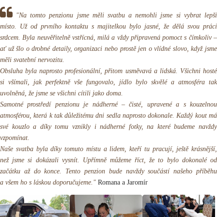
"Na tomto penzionu jsme měli svatbu a nemohli jsme si vybrat lepší
místo. Už od prvního kontaktu s majitelkou bylo jasné, že dělá svou práci
srdcem. Byla neuvěřitelně vstřícná, milá a vždy připravená pomoct s čímkoliv –
ať už šlo o drobné detaily, organizaci nebo prostě jen o vlídné slovo, když jsme
měli svatební nervozitu.
Obsluha byla naprosto profesionální, přitom usměvavá a lidská. Všichni hosté
si všímali, jak perfektně vše fungovalo, jídlo bylo skvělé a atmosféra tak
uvolněná, že jsme se všichni cítili jako doma.
Samotné prostředí penzionu je nádherné – čisté, upravené a s kouzelnou
atmosférou, která k tak důležitému dni sedla naprosto dokonale. Každý kout má
své kouzlo a díky tomu vznikly i nádherné fotky, na které budeme navždy
vzpomínat.
Naše svatba byla díky tomuto místu a lidem, kteří tu pracují, ještě krásnější,
než jsme si dokázali vysnít. Upřímně můžeme říct, že to bylo dokonalé od
začátku až do konce. Tento penzion bude navždy součástí našeho příběhu
a všem ho s láskou doporučujeme."
Romana a Jaromír