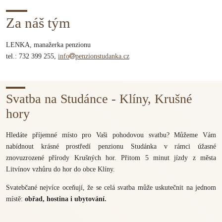
Za náš tým
LENKA, manažerka penzionu
tel.: 732 399 255,
info
penzionstudanka.cz
Svatba na Studánce - Klíny, Krušné
hory
Hledáte příjemné místo pro Vaši pohodovou svatbu? Můžeme Vám
nabídnout krásné prostředí penzionu Studánka v rámci úžasné
znovuzrozené přírody Krušných hor. Přitom 5 minut jízdy z města
Litvínov vzhůru do hor do obce Klíny.
Svatebčané nejvíce oceňují, že se celá svatba může uskutečnit na jednom
místě:
obřad, hostina i ubytování.