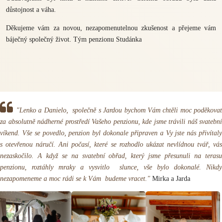
důstojnost a váha.
Děkujeme vám za novou, nezapomenutelnou zkušenost a přejeme vám
báječný společný život. Tým penzionu Studánka
"Lenko a Danielo, společně s Jardou bychom Vám chtěli moc poděkovat
za absolutně nádherné prostředí Vašeho penzionu, kde jsme trávili náš svatební
víkend. Vše se povedlo, penzion byl dokonale připraven a Vy jste nás přivítaly
s otevřenou náručí. Ani počasí, které se rozhodlo ukázat nevlídnou tvář, vás
nezaskočilo. A když se na svatební obřad, který jsme přesunuli na terasu
penzionu, roztáhly mraky a vysvitlo slunce, vše bylo dokonalé. Nikdy
nezapomeneme a moc rádi se k Vám budeme vracet."
Mirka a Jarda