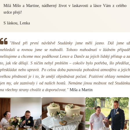
Milá Míšo a Martine, nádherný život v laskavosti a lásce Vám z celého
srdce přeji!
S láskou, Lenka
"Hned při první návštěvě Studánky jsme měli jasno. Dál jsme už
nehledali a rovnou jsme se rozhodli. Tohoto rozhodnutí v žádném případě
nelitujeme a chceme moc poděkovat Lence a Danče za jejich lidský přístup a za
to, jak vše dělají. S ničím nebyl problém – cokoliv bylo potřeba, šlo předělat,
přeskládat nebo upravit. Po celou dobu panovala pohodová atmosféra a jejich
velkou předností je i to, že umějí objednávat počasí. Pozitivní ohlasy nemáme
jen my, ale zaznívaly i od našich hostů. Nemáme jinou možnost než Studánku
na všechny strany chválit a doporučovat."
Míša a Martin