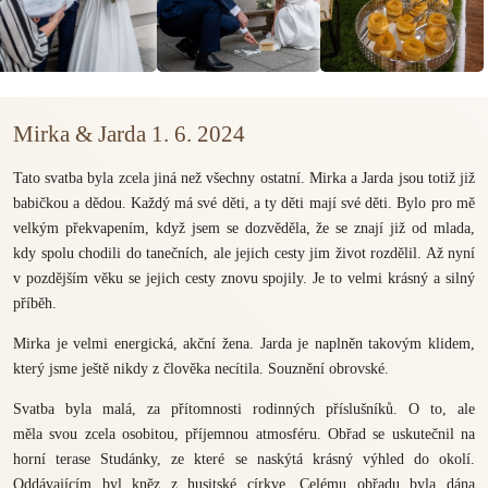
Mirka & Jarda 1. 6. 2024
Tato svatba byla zcela jiná než všechny ostatní. Mirka a Jarda jsou totiž již
babičkou a dědou. Každý má své děti, a ty děti mají své děti. Bylo pro mě
velkým překvapením, když jsem se dozvěděla, že se znají již od mlada,
kdy spolu chodili do tanečních, ale jejich cesty jim život rozdělil. Až nyní
v pozdějším věku se jejich cesty znovu spojily. Je to velmi krásný a silný
příběh.
Mirka je velmi energická, akční žena. Jarda je naplněn takovým klidem,
který jsme ještě nikdy z člověka necítila. Souznění obrovské.
Svatba byla malá, za přítomnosti rodinných příslušníků. O to, ale
měla svou zcela osobitou, příjemnou atmosféru. Obřad se uskutečnil na
horní terase Studánky, ze které se naskýtá krásný výhled do okolí.
Oddávajícím byl kněz z husitské církve. Celému obřadu byla dána