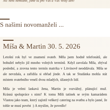
Nic není nemožné, jsme tu pro Vás a Váš Velký den!
S našimi novomanželi ...
Míša & Martin 30. 5. 2026
Letošní rok byl ve znamení svateb. Měla jsem hodně telefonátů, ale
bohužel nebylo již mnoho volných termínů. Když zavolala Míša, zbýval
poslední, a zrovna tento termín matrika v Litvínově neoddávala. Míša se
ale nevzdala, a zařídila si obřad jinde. A tak se Studánka mohla stát
místem svatebního veselí dvou mladých, úžasných lidí.
Míša je velmi laskavá žena, Martin je rozvážný, plánující muž.
Krásná spolupráce s nimi! K tomu Míši tatínek se svým kamarádem
Vlastou jako team, který zajistil veškerý catering na svatbu a bylo jasné, že
tohle se musí povést :) A myslím, že povedlo!