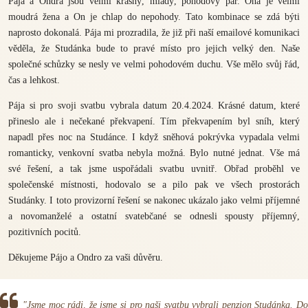
Pája a Ondra jsou velmi krásný, mladý, pohodový pár. Ona je velmi
moudrá žena a On je chlap do nepohody. Tato kombinace se zdá býti
naprosto dokonalá. Pája mi prozradila, že již při naší emailové komunikaci
věděla, že Studánka bude to pravé místo pro jejich velký den. Naše
společné schůzky se nesly ve velmi pohodovém duchu. Vše mělo svůj řád,
čas a lehkost.
Pája si pro svoji svatbu vybrala datum 20.4.2024. Krásné datum, které
přineslo ale i nečekané překvapení. Tím překvapením byl sníh, který
napadl přes noc na Studánce. I když sněhová pokrývka vypadala velmi
romanticky, venkovní svatba nebyla možná. Bylo nutné jednat. Vše má
své řešení, a tak jsme uspořádali svatbu uvnitř. Obřad proběhl ve
společenské místnosti, hodovalo se a pilo pak ve všech prostorách
Studánky. I toto provizorní řešení se nakonec ukázalo jako velmi příjemné
a novomanželé a ostatní svatebčané se odnesli spousty příjemný,
pozitivních pocitů.
Děkujeme Pájo a Ondro za vaši důvěru.
"Jsme moc rádi, že jsme si pro naši svatbu vybrali penzion Studánka. Do