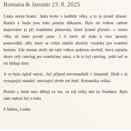
Romana & Jaromír 23. 8. 2025
Láska nezná hranic, láska kvete v každém věku, a to je prostě úžasné.
Romča a Jarda jsou toho jasným důkazem. Bylo mi velkou radostí
doprovázet je při svatebním plánování, které krásně plynulo...v tomto
věku už máte prostě jasno :) A navíc už máte k ruce spousty
pomocníků...dětí, které se velmi zdařile zhostily výzdoby pro svatební
hostinu. Zde musím složit ale také velkou poklonu nevěstě, která zajistila
skoro celý catering pro svatebčany sama, a že to byl catering...ještě teď se
mi sbíhají sliny.
A co bylo úplně nejvíc...byl příjezd novomanželů v limuzíně. Hrdě z ní
vystupující manžel, otevírající dveře své ženě. Romantika veliká.
Romčo a Jardo moc děkuji za vás, za váš velký den na Studánce. Bylo
nám radostí být u toho.
S láskou, Lenka