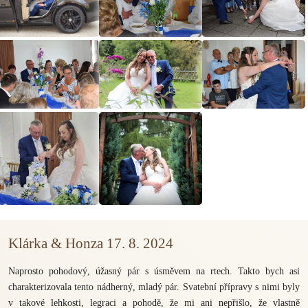
Klárka & Honza 17. 8. 2024
Naprosto pohodový, úžasný pár s úsměvem na rtech. Takto bych asi
charakterizovala tento nádherný, mladý pár. Svatební přípravy s nimi byly
v takové lehkosti, legraci a pohodě, že mi ani nepřišlo, že vlastně