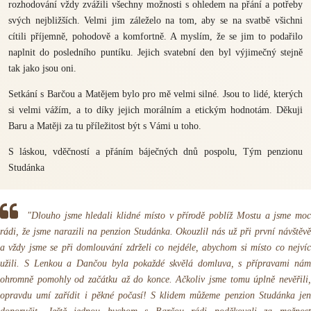
rozhodování vždy zvážili všechny možnosti s ohledem na přání a potřeby
svých nejbližších. Velmi jim záleželo na tom, aby se na svatbě všichni
cítili příjemně, pohodově a komfortně. A myslím, že se jim to podařilo
naplnit do posledního puntíku. Jejich svatební den byl výjimečný stejně
tak jako jsou oni.
Setkání s Barčou a Matějem bylo pro mě velmi silné. Jsou to lidé, kterých
si velmi vážím, a to díky jejich morálním a etickým hodnotám. Děkuji
Baru a Matěji za tu příležitost být s Vámi u toho.
S láskou, vděčností a přáním báječných dnů pospolu, Tým penzionu
Studánka
"Dlouho jsme hledali klidné místo v přírodě poblíž Mostu a jsme moc
rádi, že jsme narazili na penzion Studánka. Okouzlil nás už při první návštěvě
a vždy jsme se při domlouvání zdrželi co nejdéle, abychom si místo co nejvíc
užili. S Lenkou a Dančou byla pokaždé skvělá domluva, s přípravami nám
ohromně pomohly od začátku až do konce. Ačkoliv jsme tomu úplně nevěřili,
opravdu umí zařídit i pěkné počasí! S klidem můžeme penzion Studánka jen