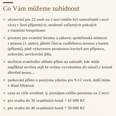
Co Vám můžeme nabídnout
ubytování pro 25 osob na 2 noci (může být samozřejmě i nocí
více) v šesti příjemných, moderně zařízených pokojích
s vlastními koupelnami
prostory pro svatební hostinu a zábavu: společenská místnost
s terasou (1. patro), jídelní část se zastřešenou terasou a barem
(přízemí), plně vybavenou prostornou kuchyň pro přípravu,
uchování, servírování jídla,
možnost svatebního obřadu přímo na zahradě, kde může
například nevěsta sejít ke svému vyvolenému do náručí z krásné
dřevěné terasy...
parkování přímo u penzionu zdarma pro 9-12 vozů, další místa
v těsné blízkosti
cena za výše uvedené, tj. pronájem celého penzionu na 2 noci:
pro svatbu do 30 svatebních hostů = 45 000 Kč
pro svatbu do 40 svatebních hostů = 50 000 Kč