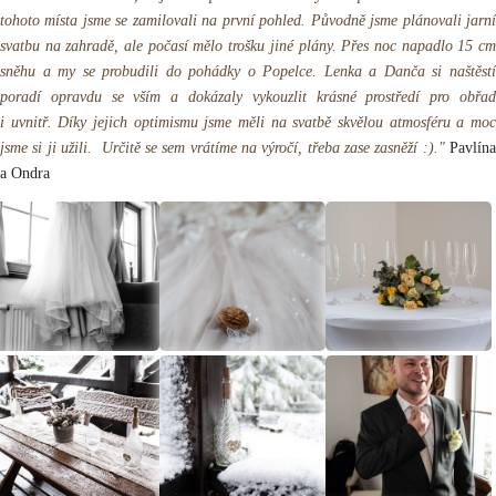
tohoto místa jsme se zamilovali na první pohled. Původně jsme plánovali jarní
svatbu na zahradě, ale počasí mělo trošku jiné plány. Přes noc napadlo 15 cm
sněhu a my se probudili do pohádky o Popelce. Lenka a Danča si naštěstí
poradí opravdu se vším a dokázaly vykouzlit krásné prostředí pro obřad
i uvnitř. Díky jejich optimismu jsme měli na svatbě skvělou atmosféru a moc
jsme si ji užili.
Určitě se sem vrátíme na výročí, třeba zase zasněží :)."
Pavlín
a Ondra