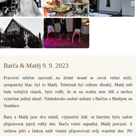
Barča & Matěj 9. 9. 2023
Pracovní telefon zazvonil...na druhé straně se ozval velmi milý,
sympatický hlas, byl to Matěj. Telefonát byl celkem dlouhý, Matěj měl
řadu trefných otázek, bylo vidět, že se na svatbu moc těší a nechce
vynechat jediný detail. Následovalo osobní setkání s Barčou a Matějem na
Studánce.
Baru a Matěj jsou dva mladí, výjimeční lidé, se kterými byla radost
připravovat jejich velký den. Barča velmi nápaditá, Matěj precizní. S
velikou péči a láskou sobě vlastní připravovali svůj svatební den. Při