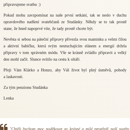
připravujeme svatbu :)
Pokud mohu zavzpomínat na naše první setkání, tak se neslo v duchu
opravdového nadšení svatebčanů ze Studánky. Někdy se to tak prostě
stane, že hned napoprvé víte, že tady prostě chcete být.
Nevěsta si sebou na páteční přípravy přivezla svou maminku a velmi čilou
a aktivní babičku, která svým neutuchajícím elánem a energií držela
přípravy v tom správném módu. Vše se krásně zvládlo připravit a velký
den mohl začít. Slunce svítilo na cestu k oltáři.
Přeji Vám Klárko a Honzo, aby Váš život byl plný úsměvů, pohody
a laskavosti.
Za tým penzionu Studánka
Lenka
"Chtěli bychom moc poděkovat za krásné a milé prostředí naší svatby.