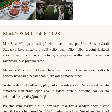
Markét & Míla 24. 6. 2023
Markét a Míla jsou naši přátelé a velmi nás potěšilo, že si vybrali
Studánku jako místo pro svůj velký den. Díky jejich životní lehkosti
a radostnému přístupu k životu byly přípravy svatby velmi příjemnou
záležitostí. Vše plynulo samo.
Markét a Míla jsou obklopeni báječnými přáteli, kteří se v den velkých
příprav neváhali a nebáli chopit jakékoli pomocné práce.
Svatební den byl nádherný, plný lásky, radosti a štěstí. Velký podíl na této
atmosféře měli právě jejich skvělí a srdeční přátelé a rodina, což udělalo
celou událost ještě výjimečnější.
Přejeme vám Markét a Mílo, aby vaše láska rostla každým dnem a vaše
společná cesta byla protkána štěstím, zdravím a krásnými okamžiky, které