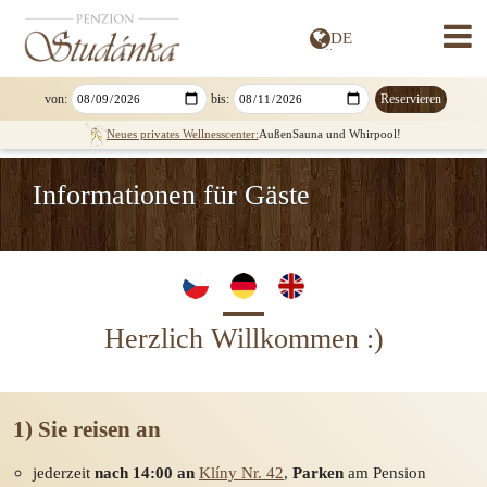
DE
» ČESKY
» ENGLISH
» SLOVENSKY
von:
bis:
» POLSKI
Neues privates Wellnesscenter:
AußenSauna und Whirpool!
Informationen für Gäste
Herzlich Willkommen :)
1) Sie reisen an
jederzeit
nach 14:00 an
Klíny Nr. 42
,
Parken
am Pension