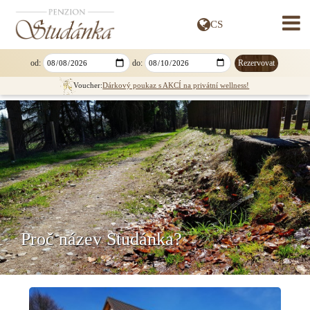
CS
» DEUTSCH
» ENGLISH
» SLOVENSKY
od:
do:
» POLSKI
Voucher:
Dárkový poukaz s AKCÍ na privátní wellness!
Proč název Studánka?